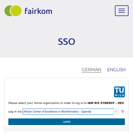
Direkt
zum
Navig
Inhalt
aktiv
SSO
GERMAN
ENGLISH