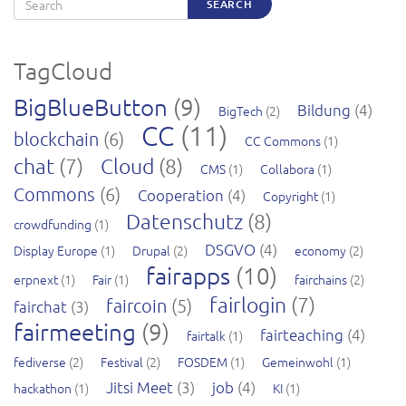
Search
SEARCH
TagCloud
BigBlueButton
(9)
Bildung
(4)
BigTech
(2)
CC
(11)
blockchain
(6)
CC Commons
(1)
chat
(7)
Cloud
(8)
CMS
(1)
Collabora
(1)
Commons
(6)
Cooperation
(4)
Copyright
(1)
Datenschutz
(8)
crowdfunding
(1)
DSGVO
(4)
Display Europe
(1)
Drupal
(2)
economy
(2)
fairapps
(10)
erpnext
(1)
Fair
(1)
fairchains
(2)
fairlogin
(7)
faircoin
(5)
fairchat
(3)
fairmeeting
(9)
fairteaching
(4)
fairtalk
(1)
fediverse
(2)
Festival
(2)
FOSDEM
(1)
Gemeinwohl
(1)
Jitsi Meet
(3)
job
(4)
hackathon
(1)
KI
(1)