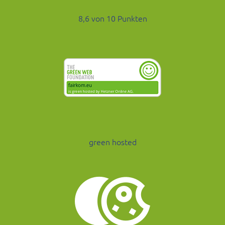
8,6 von 10 Punkten
green hosted