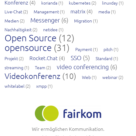
Konferenz
(4)
korianda
(1)
kubernetes
(2)
linuxday
(1)
matrix
(4)
Live-Chat
(2)
Management
(1)
media
(1)
Messenger
(6)
Medien
(2)
Migration
(1)
Nachhaltigkeit
(2)
netidee
(1)
Open Source
(12)
opensource
(31)
Payment
(1)
pitch
(1)
SSO
(5)
Rocket.Chat
(4)
Projekt
(2)
Standard
(1)
video conferencing
(6)
streaming
(1)
Team
(2)
Videokonferenz
(10)
Web
(1)
webinar
(2)
whitelabel
(2)
xmpp
(1)
Wir ermöglichen Kommunikation.