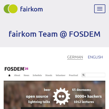
Direkt
zum
Navig
Inhalt
aktiv
fairkom Team @ FOSDEM
GERMAN
ENGLISH