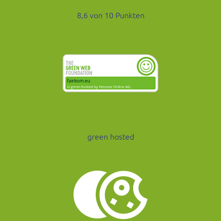
8,6 von 10 Punkten
green hosted