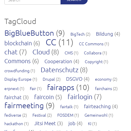
TagCloud
BigBlueButton
(9)
Bildung
(4)
BigTech
(2)
CC
(11)
blockchain
(6)
CC Commons
(1)
chat
(7)
Cloud
(8)
CMS
(1)
Collabora
(1)
Commons
(6)
Cooperation
(4)
Copyright
(1)
Datenschutz
(8)
crowdfunding
(1)
DSGVO
(4)
Display Europe
(1)
Drupal
(2)
economy
(2)
fairapps
(10)
erpnext
(1)
Fair
(1)
fairchains
(2)
fairlogin
(7)
faircoin
(5)
fairchat
(3)
fairmeeting
(9)
fairteaching
(4)
fairtalk
(1)
fediverse
(2)
Festival
(2)
FOSDEM
(1)
Gemeinwohl
(1)
Jitsi Meet
(3)
job
(4)
hackathon
(1)
KI
(1)