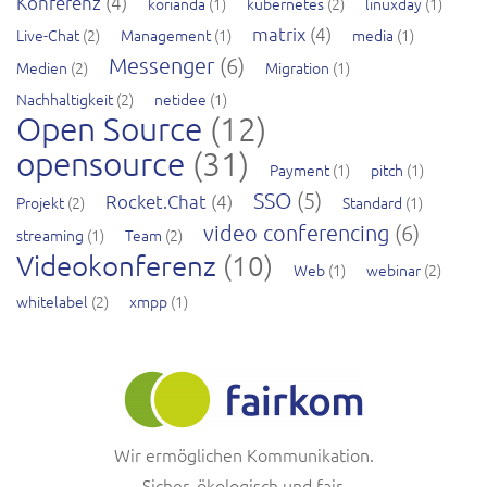
Konferenz
(4)
korianda
(1)
kubernetes
(2)
linuxday
(1)
matrix
(4)
Live-Chat
(2)
Management
(1)
media
(1)
Messenger
(6)
Medien
(2)
Migration
(1)
Nachhaltigkeit
(2)
netidee
(1)
Open Source
(12)
opensource
(31)
Payment
(1)
pitch
(1)
SSO
(5)
Rocket.Chat
(4)
Projekt
(2)
Standard
(1)
video conferencing
(6)
streaming
(1)
Team
(2)
Videokonferenz
(10)
Web
(1)
webinar
(2)
whitelabel
(2)
xmpp
(1)
Wir ermöglichen Kommunikation.
Sicher, ökologisch und fair.