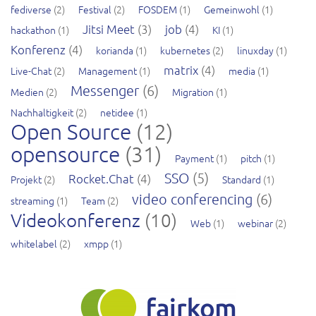
fediverse
(2)
Festival
(2)
FOSDEM
(1)
Gemeinwohl
(1)
Jitsi Meet
(3)
job
(4)
hackathon
(1)
KI
(1)
Konferenz
(4)
korianda
(1)
kubernetes
(2)
linuxday
(1)
matrix
(4)
Live-Chat
(2)
Management
(1)
media
(1)
Messenger
(6)
Medien
(2)
Migration
(1)
Nachhaltigkeit
(2)
netidee
(1)
Open Source
(12)
opensource
(31)
Payment
(1)
pitch
(1)
SSO
(5)
Rocket.Chat
(4)
Projekt
(2)
Standard
(1)
video conferencing
(6)
streaming
(1)
Team
(2)
Videokonferenz
(10)
Web
(1)
webinar
(2)
whitelabel
(2)
xmpp
(1)