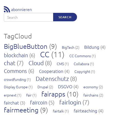
abonnieren
Search
SEARCH
TagCloud
BigBlueButton
(9)
Bildung
(4)
BigTech
(2)
CC
(11)
blockchain
(6)
CC Commons
(1)
chat
(7)
Cloud
(8)
CMS
(1)
Collabora
(1)
Commons
(6)
Cooperation
(4)
Copyright
(1)
Datenschutz
(8)
crowdfunding
(1)
DSGVO
(4)
Display Europe
(1)
Drupal
(2)
economy
(2)
fairapps
(10)
erpnext
(1)
Fair
(1)
fairchains
(2)
fairlogin
(7)
faircoin
(5)
fairchat
(3)
fairmeeting
(9)
fairteaching
(4)
fairtalk
(1)