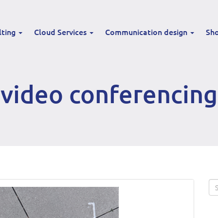
lting
Cloud Services
Communication design
Sh
video conferencing
Se