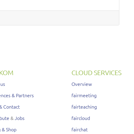
RKOM
CLOUD SERVICES
 us
Overview
nces & Partners
fairmeeting
& Contact
fairteaching
ibute
&
Jobs
faircloud
g & Shop
fairchat