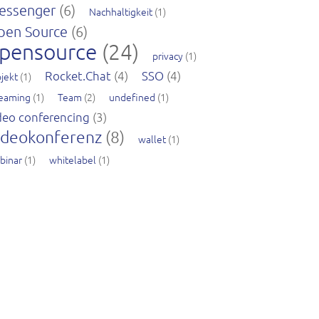
essenger
(6)
Nachhaltigkeit
(1)
pen Source
(6)
pensource
(24)
privacy
(1)
Rocket.Chat
(4)
SSO
(4)
jekt
(1)
reaming
(1)
Team
(2)
undefined
(1)
deo conferencing
(3)
ideokonferenz
(8)
wallet
(1)
binar
(1)
whitelabel
(1)