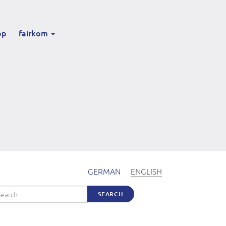
op
fairkom
GERMAN
ENGLISH
arch
SEARCH