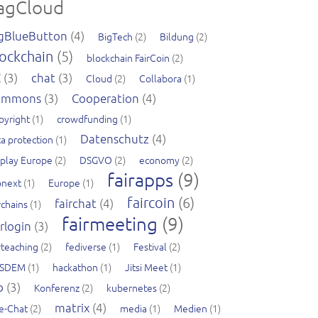
agCloud
gBlueButton
(4)
BigTech
(2)
Bildung
(2)
ockchain
(5)
blockchain FairCoin
(2)
C
(3)
chat
(3)
Cloud
(2)
Collabora
(1)
ommons
(3)
Cooperation
(4)
pyright
(1)
crowdfunding
(1)
Datenschutz
(4)
a protection
(1)
splay Europe
(2)
DSGVO
(2)
economy
(2)
fairapps
(9)
pnext
(1)
Europe
(1)
faircoin
(6)
fairchat
(4)
rchains
(1)
fairmeeting
(9)
irlogin
(3)
rteaching
(2)
fediverse
(1)
Festival
(2)
SDEM
(1)
hackathon
(1)
Jitsi Meet
(1)
b
(3)
Konferenz
(2)
kubernetes
(2)
matrix
(4)
ve-Chat
(2)
media
(1)
Medien
(1)