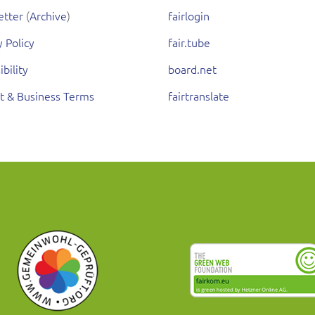
etter
(
Archive
)
fairlogin
y Policy
fair.tube
ibility
board.net
t & Business Terms
fairtranslate