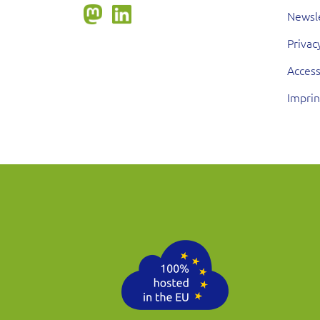
Newsl
Privac
Access
Imprin