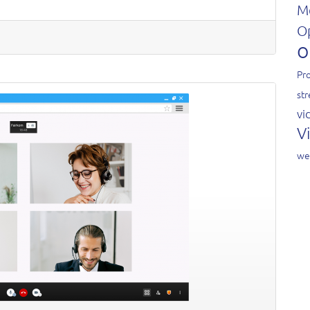
M
O
o
Pro
st
vi
V
we