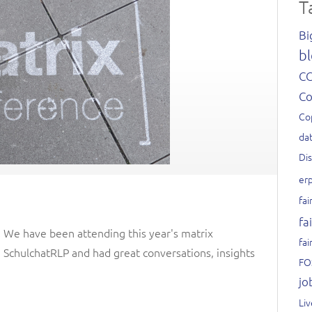
T
Bi
bl
C
C
Co
dat
Di
er
fai
fa
! We have been attending this year's matrix
fai
SchulchatRLP and had great conversations, insights
FO
jo
Li