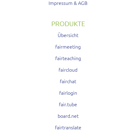
Impressum & AGB
PRODUKTE
Übersicht
fairmeeting
fairteaching
faircloud
fairchat
fairlogin
fair.tube
board.net
fairtranslate