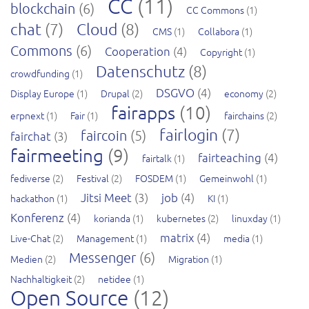
CC
(11)
blockchain
(6)
CC Commons
(1)
chat
(7)
Cloud
(8)
CMS
(1)
Collabora
(1)
Commons
(6)
Cooperation
(4)
Copyright
(1)
Datenschutz
(8)
crowdfunding
(1)
DSGVO
(4)
Display Europe
(1)
Drupal
(2)
economy
(2)
fairapps
(10)
erpnext
(1)
Fair
(1)
fairchains
(2)
fairlogin
(7)
faircoin
(5)
fairchat
(3)
fairmeeting
(9)
fairteaching
(4)
fairtalk
(1)
fediverse
(2)
Festival
(2)
FOSDEM
(1)
Gemeinwohl
(1)
Jitsi Meet
(3)
job
(4)
hackathon
(1)
KI
(1)
Konferenz
(4)
korianda
(1)
kubernetes
(2)
linuxday
(1)
matrix
(4)
Live-Chat
(2)
Management
(1)
media
(1)
Messenger
(6)
Medien
(2)
Migration
(1)
Nachhaltigkeit
(2)
netidee
(1)
Open Source
(12)