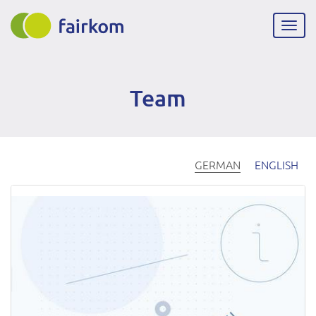
Direkt
zum
Navig
Inhalt
aktiv
Team
GERMAN
ENGLISH