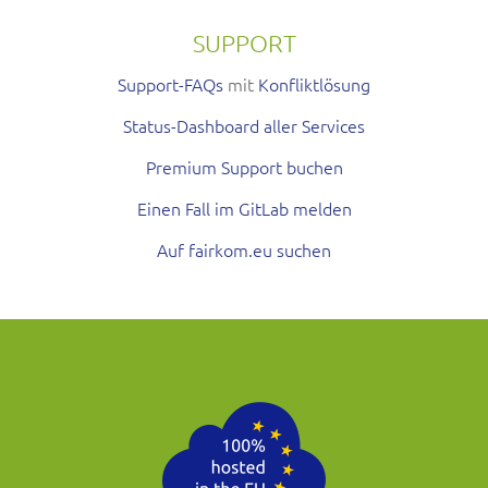
SUPPORT
Support-FAQs
mit
Konfliktlösung
Status-Dashboard aller Services
Premium Support buchen
Einen Fall im GitLab melden
Auf fairkom.eu suchen