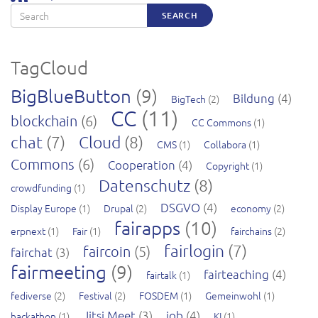
Search
SEARCH
TagCloud
BigBlueButton
(9)
Bildung
(4)
BigTech
(2)
CC
(11)
blockchain
(6)
CC Commons
(1)
chat
(7)
Cloud
(8)
CMS
(1)
Collabora
(1)
Commons
(6)
Cooperation
(4)
Copyright
(1)
Datenschutz
(8)
crowdfunding
(1)
DSGVO
(4)
Display Europe
(1)
Drupal
(2)
economy
(2)
fairapps
(10)
erpnext
(1)
Fair
(1)
fairchains
(2)
fairlogin
(7)
faircoin
(5)
fairchat
(3)
fairmeeting
(9)
fairteaching
(4)
fairtalk
(1)
fediverse
(2)
Festival
(2)
FOSDEM
(1)
Gemeinwohl
(1)
Jitsi Meet
(3)
job
(4)
hackathon
(1)
KI
(1)