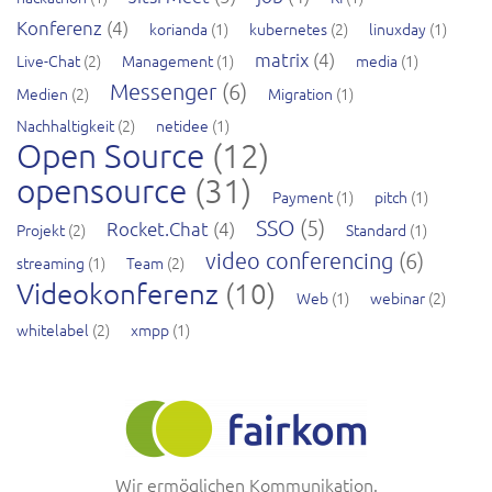
Konferenz
(4)
korianda
(1)
kubernetes
(2)
linuxday
(1)
matrix
(4)
Live-Chat
(2)
Management
(1)
media
(1)
Messenger
(6)
Medien
(2)
Migration
(1)
Nachhaltigkeit
(2)
netidee
(1)
Open Source
(12)
opensource
(31)
Payment
(1)
pitch
(1)
SSO
(5)
Rocket.Chat
(4)
Projekt
(2)
Standard
(1)
video conferencing
(6)
streaming
(1)
Team
(2)
Videokonferenz
(10)
Web
(1)
webinar
(2)
whitelabel
(2)
xmpp
(1)
Wir ermöglichen Kommunikation.