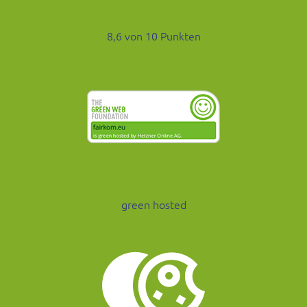
8,6 von 10 Punkten
green hosted