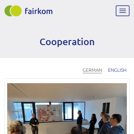
Direkt
zum
Navig
Inhalt
aktiv
Cooperation
GERMAN
ENGLISH