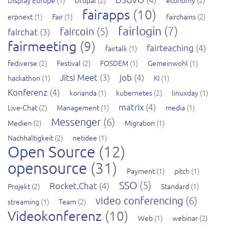
Display Europe
(1)
Drupal
(2)
economy
(2)
fairapps
(10)
erpnext
(1)
Fair
(1)
fairchains
(2)
fairlogin
(7)
faircoin
(5)
fairchat
(3)
fairmeeting
(9)
fairteaching
(4)
fairtalk
(1)
fediverse
(2)
Festival
(2)
FOSDEM
(1)
Gemeinwohl
(1)
Jitsi Meet
(3)
job
(4)
hackathon
(1)
KI
(1)
Konferenz
(4)
korianda
(1)
kubernetes
(2)
linuxday
(1)
matrix
(4)
Live-Chat
(2)
Management
(1)
media
(1)
Messenger
(6)
Medien
(2)
Migration
(1)
Nachhaltigkeit
(2)
netidee
(1)
Open Source
(12)
opensource
(31)
Payment
(1)
pitch
(1)
SSO
(5)
Rocket.Chat
(4)
Projekt
(2)
Standard
(1)
video conferencing
(6)
streaming
(1)
Team
(2)
Videokonferenz
(10)
Web
(1)
webinar
(2)