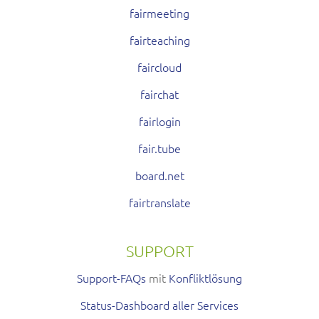
fairmeeting
fairteaching
faircloud
fairchat
fairlogin
fair.tube
board.net
fairtranslate
SUPPORT
Support-FAQs
mit
Konfliktlösung
Status-Dashboard aller Services