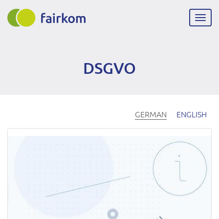
Direkt
zum
Navig
Inhalt
aktiv
DSGVO
GERMAN
ENGLISH