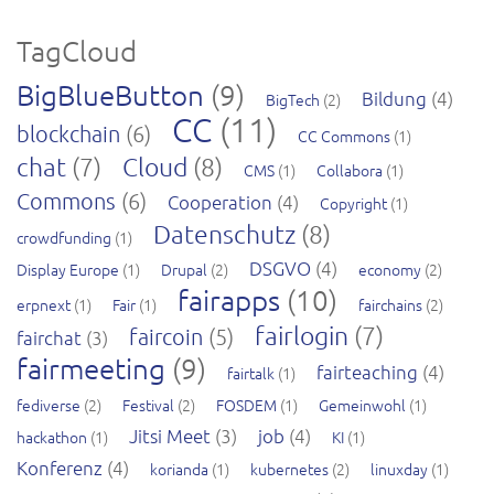
TagCloud
BigBlueButton
(9)
Bildung
(4)
BigTech
(2)
CC
(11)
blockchain
(6)
CC Commons
(1)
chat
(7)
Cloud
(8)
CMS
(1)
Collabora
(1)
Commons
(6)
Cooperation
(4)
Copyright
(1)
Datenschutz
(8)
crowdfunding
(1)
DSGVO
(4)
Display Europe
(1)
Drupal
(2)
economy
(2)
fairapps
(10)
erpnext
(1)
Fair
(1)
fairchains
(2)
fairlogin
(7)
faircoin
(5)
fairchat
(3)
fairmeeting
(9)
fairteaching
(4)
fairtalk
(1)
fediverse
(2)
Festival
(2)
FOSDEM
(1)
Gemeinwohl
(1)
Jitsi Meet
(3)
job
(4)
hackathon
(1)
KI
(1)
Konferenz
(4)
korianda
(1)
kubernetes
(2)
linuxday
(1)