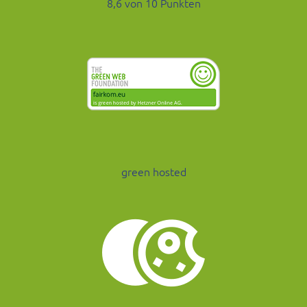
8,6 von 10 Punkten
green hosted