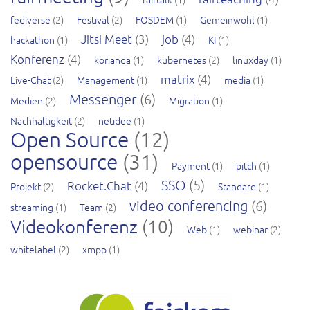
fediverse
(2)
Festival
(2)
FOSDEM
(1)
Gemeinwohl
(1)
Jitsi Meet
(3)
job
(4)
hackathon
(1)
KI
(1)
Konferenz
(4)
korianda
(1)
kubernetes
(2)
linuxday
(1)
matrix
(4)
Live-Chat
(2)
Management
(1)
media
(1)
Messenger
(6)
Medien
(2)
Migration
(1)
Nachhaltigkeit
(2)
netidee
(1)
Open Source
(12)
opensource
(31)
Payment
(1)
pitch
(1)
SSO
(5)
Rocket.Chat
(4)
Projekt
(2)
Standard
(1)
video conferencing
(6)
streaming
(1)
Team
(2)
Videokonferenz
(10)
Web
(1)
webinar
(2)
whitelabel
(2)
xmpp
(1)