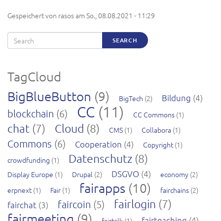
Gespeichert von
rasos
am
So., 08.08.2021 - 11:29
Search
SEARCH
TagCloud
BigBlueButton
(9)
Bildung
(4)
BigTech
(2)
CC
(11)
blockchain
(6)
CC Commons
(1)
chat
(7)
Cloud
(8)
CMS
(1)
Collabora
(1)
Commons
(6)
Cooperation
(4)
Copyright
(1)
Datenschutz
(8)
crowdfunding
(1)
DSGVO
(4)
Display Europe
(1)
Drupal
(2)
economy
(2)
fairapps
(10)
erpnext
(1)
Fair
(1)
fairchains
(2)
fairlogin
(7)
faircoin
(5)
fairchat
(3)
fairmeeting
(9)
fairteaching
(4)
fairtalk
(1)