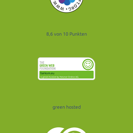
8,6 von 10 Punkten
green hosted